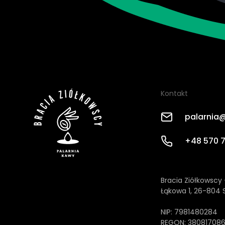
Kontakt
palarnia@
+48 570 
Bracia Ziółkowscy 
Łąkowa 1, 26-804 
NIP: 7981480284
REGON: 38081708