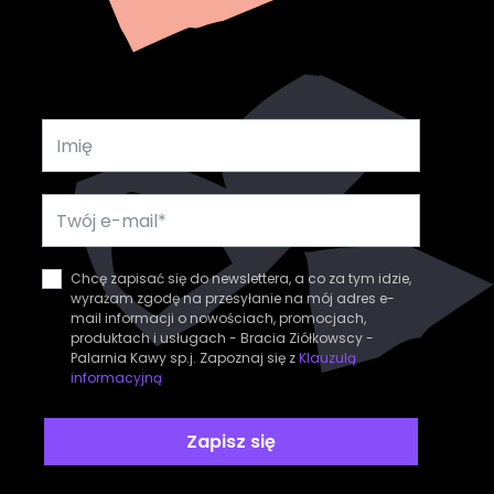
Chcę zapisać się do newslettera, a co za tym idzie,
wyrażam zgodę na przesyłanie na mój adres e-
mail informacji o nowościach, promocjach,
produktach i usługach - Bracia Ziółkowscy -
Palarnia Kawy sp.j. Zapoznaj się z
Klauzulą
informacyjną
Zapisz się